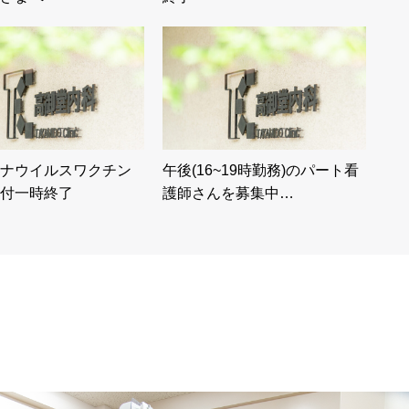
ナウイルスワクチン
午後(16~19時勤務)のパート看
付一時終了
護師さんを募集中…