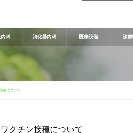
般内科
消化器内科
医療設備
診療
接種について
ザワクチン接種について