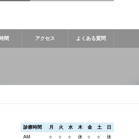
時間
アクセス
よくある質問
診療時間
月
火
水
木
金
土
日
AM
○
○
○
休
○
○
休