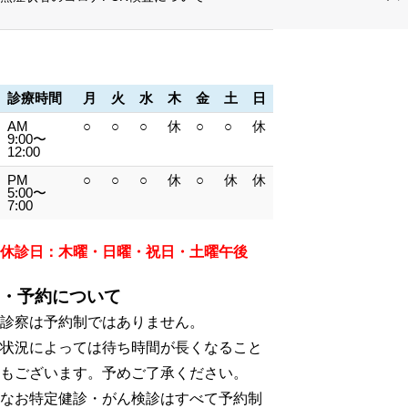
診療時間
月
火
水
木
金
土
日
AM
○
○
○
休
○
○
休
9:00〜
12:00
PM
○
○
○
休
○
休
休
5:00〜
7:00
休診日：木曜・日曜・祝日・土曜午後
・予約について
診察は予約制ではありません。
状況によっては待ち時間が長くなること
もございます。予めご了承ください。
なお特定健診・がん検診はすべて予約制