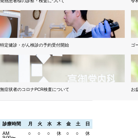
発熱患者様の診察・検査について
令
特定健診・がん検診の予約受付開始
ゴ
無症状者のコロナPCR検査について
お
診療時間
月
火
水
木
金
土
日
AM
○
○
○
休
○
○
休
9:00〜