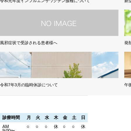
令和元年度インフルエンザワクチン接種について
新
風邪症状で受診される患者様へ
発
令和7年3月の臨時休診について
午
診療時間
月
火
水
木
金
土
日
AM
○
○
○
休
○
○
休
9:00〜