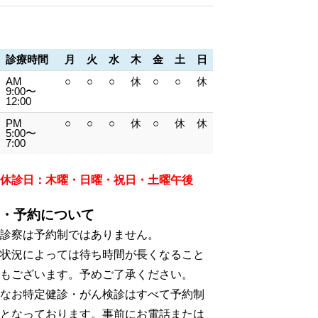
診療時間
月
火
水
木
金
土
日
AM
○
○
○
休
○
○
休
9:00〜
12:00
PM
○
○
○
休
○
休
休
5:00〜
7:00
休診日：木曜・日曜・祝日・土曜午後
・予約について
診察は予約制ではありません。
状況によっては待ち時間が長くなること
もございます。予めご了承ください。
なお特定健診・がん検診はすべて予約制
となっております。事前にお電話または