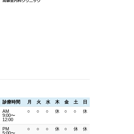
診療時間
月
火
水
木
金
土
日
AM
○
○
○
休
○
○
休
9:00〜
12:00
PM
○
○
○
休
○
休
休
5:00〜